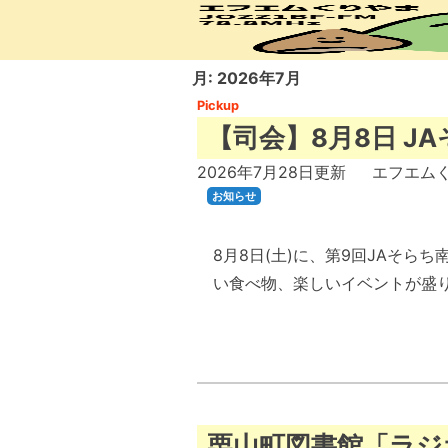
Skip
to
content
月:
2026年7月
Pickup
【司会】8月8日 J
2026年7月28日
更新
エフエム
お知らせ
8月8日(土)に、第9回JAそ
い食べ物、楽しいイベントが盛り
栗山町図書館「ラジ