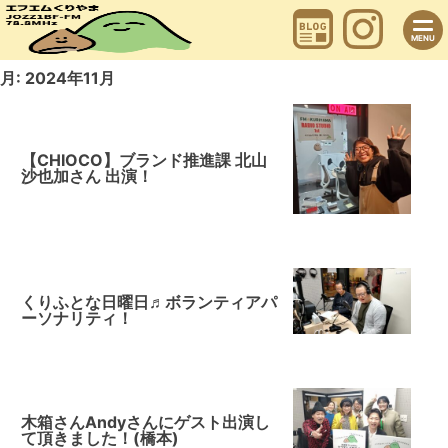
Skip
to
content
MENU
月:
2024年11月
【CHIOCO】ブランド推進課 北山
沙也加さん 出演！
くりふとな日曜日♬ボランティアパ
ーソナリティ！
木箱さんAndyさんにゲスト出演し
て頂きました！(橋本)