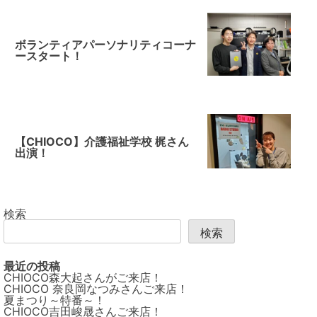
ボランティアパーソナリティコーナ
ースタート！
【CHIOCO】介護福祉学校 梶さん
出演！
検索
検索
最近の投稿
CHIOCO森大起さんがご来店！
CHIOCO 奈良岡なつみさんご来店！
夏まつり～特番～！
CHIOCO吉田峻晟さんご来店！