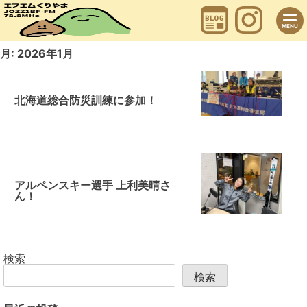
Skip
to
content
MENU
月:
2026年1月
北海道総合防災訓練に参加！
アルペンスキー選手 上利美晴さ
ん！
検索
検索