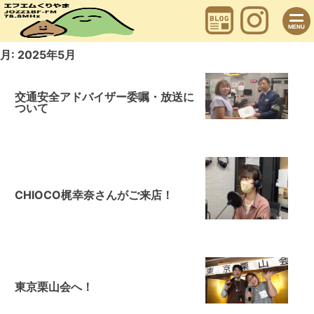
Skip
to
content
MENU
月:
2025年5月
交通安全アドバイザー委嘱・放送に
ついて
CHIOCO梶幸奈さんがご来店！
東京栗山会へ！