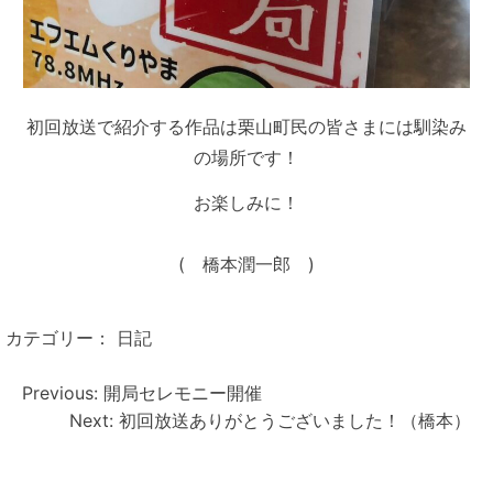
初回放送で紹介する作品は栗山町民の皆さまには馴染み
の場所です！
お楽しみに！
( 橋本潤一郎 )
カテゴリー：
日記
投
稿
Previous:
開局セレモニー開催
ナ
ビ
Next:
初回放送ありがとうございました！（橋本）
ゲ
ー
シ
ョ