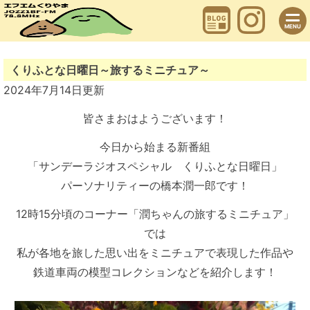
Skip
to
content
MENU
くりふとな日曜日～旅するミニチュア～
2024年7月14日
更新
皆さまおはようございます！
今日から始まる新番組
「サンデーラジオスペシャル くりふとな日曜日」
パーソナリティーの橋本潤一郎です！
12時15分頃のコーナー「潤ちゃんの旅するミニチュア」
では
私が各地を旅した思い出をミニチュアで表現した作品や
鉄道車両の模型コレクションなどを紹介します！