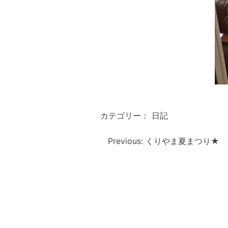
カテゴリー：
日記
投
稿
Previous:
くりやま夏まつり★
ナ
ビ
ゲ
ー
シ
ョ
ン