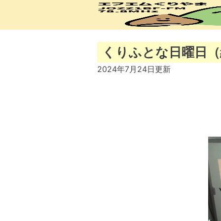
Skip
to
content
くりふとな日曜日（
2024年7月24日
更新