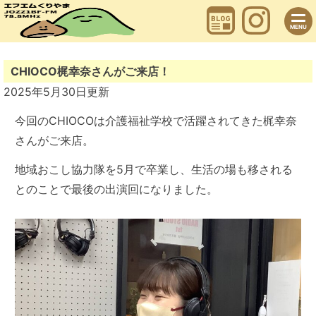
Skip
to
content
MENU
CHIOCO梶幸奈さんがご来店！
2025年5月30日
更新
今回のCHIOCOは介護福祉学校で活躍されてきた梶幸奈
さんがご来店。
地域おこし協力隊を5月で卒業し、生活の場も移される
とのことで最後の出演回になりました。