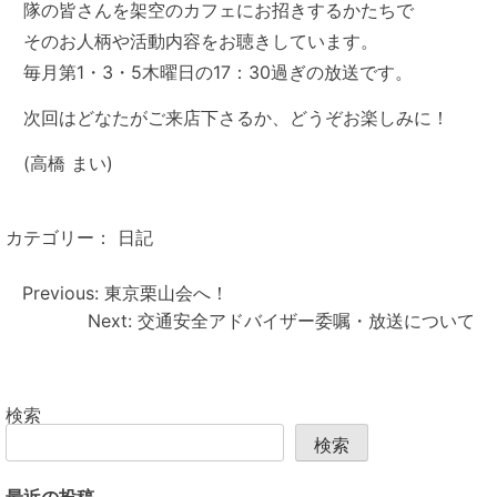
隊の皆さんを架空のカフェにお招きするかたちで
そのお人柄や活動内容をお聴きしています。
毎月第1・3・5木曜日の17：30過ぎの放送です。
次回はどなたがご来店下さるか、どうぞお楽しみに！
(高橋 まい)
カテゴリー：
日記
投
稿
Previous:
東京栗山会へ！
ナ
ビ
Next:
交通安全アドバイザー委嘱・放送について
ゲ
ー
シ
ョ
ン
検索
検索