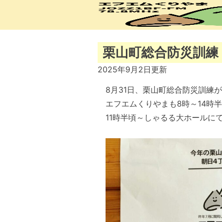
Skip
to
content
栗山町総合防災訓練
2025年9月2日
更新
8月31日、栗山町総合防災訓練
エフエムくりやまも8時～14時
11時半頃～しゃるる大ホールに