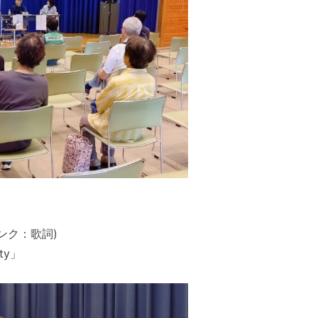
ンク：歌詞)
ty」